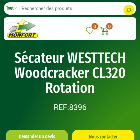
Skip
S
Tout
to
e
content
a
0
0
r
c
h
Sécateur WESTTECH
Woodcracker CL320
Rotation
REF:8396
Demander un devis
Nous contacter