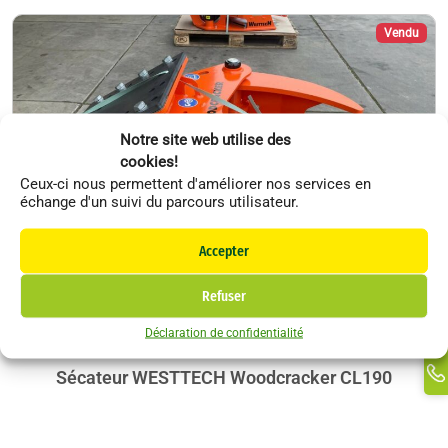
Vendu
Notre site web utilise des
cookies!
Ceux-ci nous permettent d'améliorer nos services en
échange d'un suivi du parcours utilisateur.
Li
Accepter
F
In
Refuser
Ti
Déclaration de confidentialité
Ma
WesttecH
Forestier
Li
Sécateur WESTTECH Woodcracker CL190