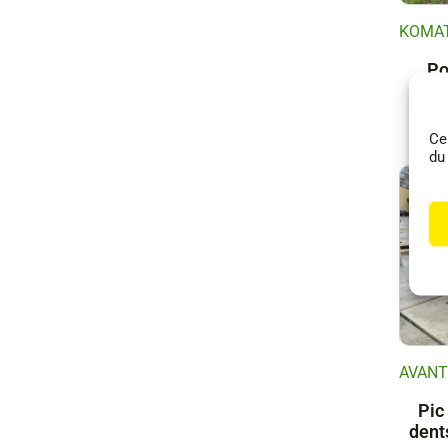
KOMA
Po
P
Ce
du
AVANT
Pic
dent