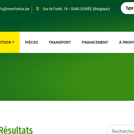
S
Type 
fo@monfortsa.be
Sur la Forêt, 16 - 5340 SORÉE (Belgique)
e
a
r
c
h
STOCK
PIÈCES
TRANSPORT
FINANCEMENT
À PROP
Résultats