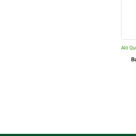
Alö Qu
B