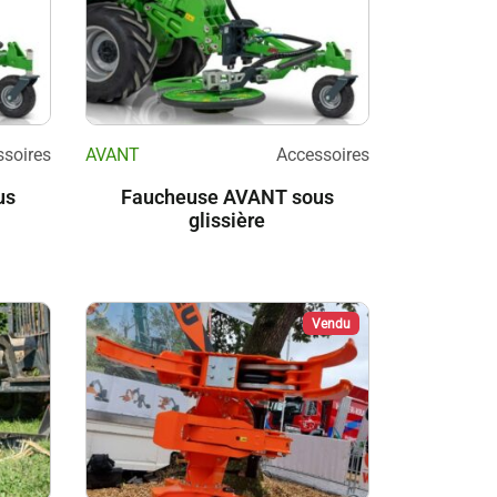
soires
AVANT
Accessoires
us
Faucheuse AVANT sous
glissière
Vendu