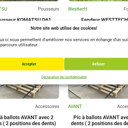
TSU
Pousseurs
WesttecH
Fo
usseur KOMATSU D61
Fendeur WESTTECH
XI-24 EO Génération 2
WOODCRACKER L70
Notre site web utilise des cookies!
ux-ci nous permettent d'améliorer nos services en échange d'un sui
 parcours utilisateur.
Accepter
Refuser
Déclaration de confidentialité
Accessoires
AVANT
Acces
 à ballots AVANT avec 2
Pic à ballots AVANT av
s ( 2 positions des dents)
dents ( 2 positions des d