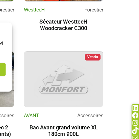
restier
WesttecH
Forestier
Sécateur WesttecH
0
Woodcracker C300
vi
Vendu
Li
F
soires
AVANT
Accessoires
In
ec 2
Bac Avant grand volume XL
Ti
ents)
180cm 900L
Ma