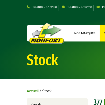
Skip
+32(0)83/67.72.33
+32(0)83/67.02.20
in
to
content
NOS MARQUES
Stock
Accueil
/ Stock
377