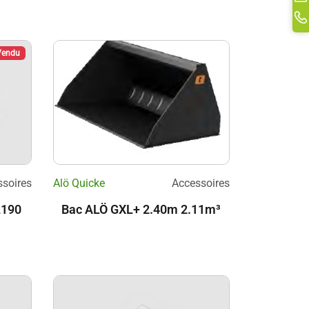
Li
Vendu
soires
Alö Quicke
Accessoires
L190
Bac ALÖ GXL+ 2.40m 2.11m³