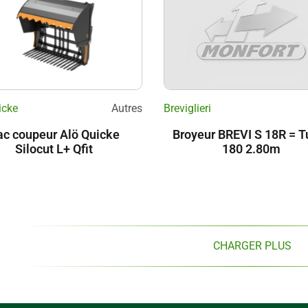
icke
Autres
Breviglieri
ac coupeur Alö Quicke
Broyeur BREVI S 18R = T
Silocut L+ Qfit
180 2.80m
CHARGER PLUS