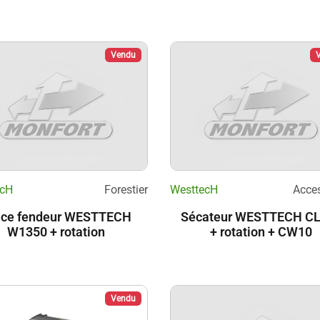
Vendu
ecH
Forestier
WesttecH
Acces
nce fendeur WESTTECH
Sécateur WESTTECH C
W1350 + rotation
+ rotation + CW10
Vendu