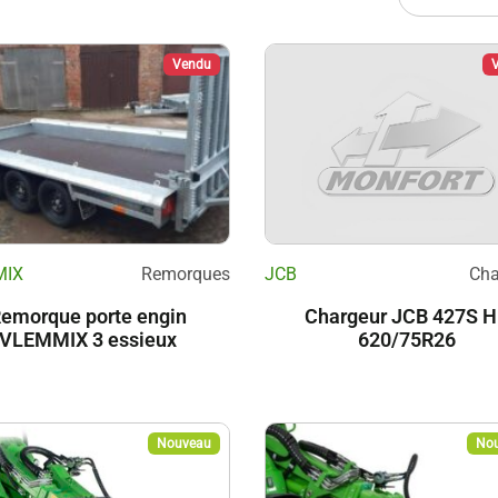
Vendu
MIX
Remorques
JCB
Cha
emorque porte engin
Chargeur JCB 427S 
VLEMMIX 3 essieux
620/75R26
Nouveau
No