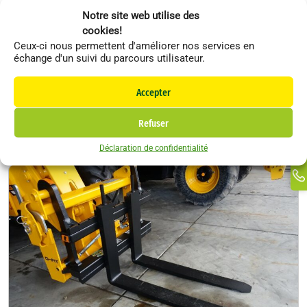
Notre site web utilise des
cookies!
Ceux-ci nous permettent d'améliorer nos services en
échange d'un suivi du parcours utilisateur.
JCB
Accessoires
Li
Accepter
Bac JCB 0.5m³ attache Euro
F
In
Refuser
Ti
Déclaration de confidentialité
Ma
Li