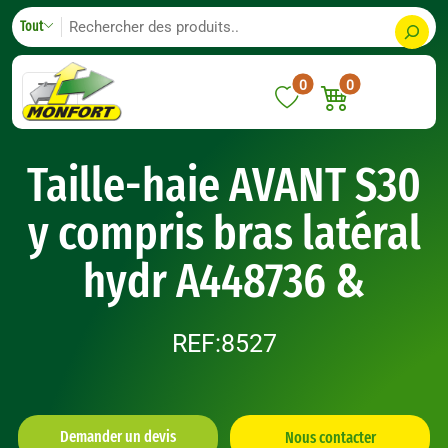
Skip
S
Tout
to
e
content
a
0
0
r
c
h
Taille-haie AVANT S30
y compris bras latéral
hydr A448736 &
REF:8527
Demander un devis
Nous contacter