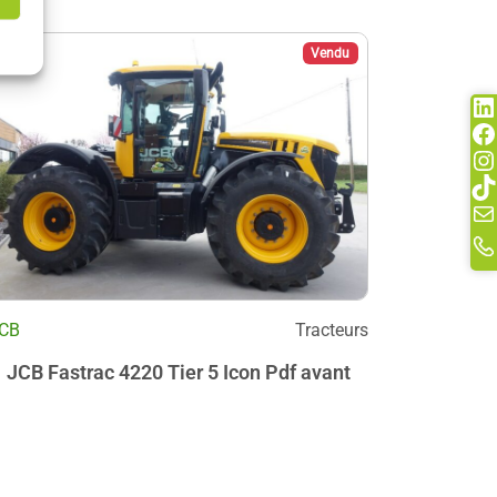
Vendu
Li
F
In
Ti
Ma
Li
CB
Tracteurs
JCB Fastrac 4220 Tier 5 Icon Pdf avant