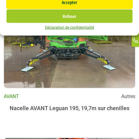
Li
Vendu
Accepter
F
In
Refuser
Ti
Déclaration de confidentialité
Ma
Li
AVANT
Autres
Nacelle AVANT Leguan 195, 19,7m sur chenilles