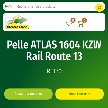
Skip
S
Tout
to
e
content
a
0
0
r
c
h
Pelle ATLAS 1604 KZW
Rail Route 13
REF:0
Demander un devis
Nous contacter