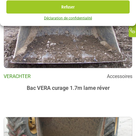
In
Refuser
Ti
Déclaration de confidentialité
Ma
Li
VERACHTER
Accessoires
Bac VERA curage 1.7m lame réver