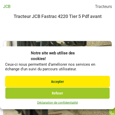
JCB
Tracteurs
Tracteur JCB Fastrac 4220 Tier 5 Pdf avant
Notre site web utilise des
cookies!
Ceux-ci nous permettent d'améliorer nos services en
échange d'un suivi du parcours utilisateur.
Li
Accepter
F
In
Refuser
Ti
Déclaration de confidentialité
Ma
Li