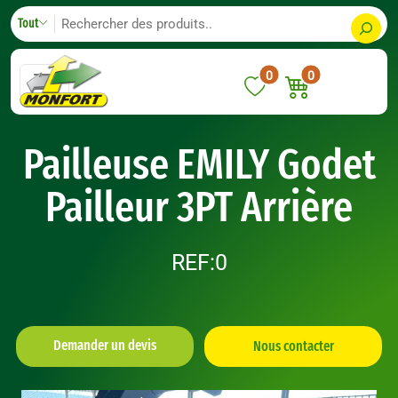
Skip
S
Tout
to
e
content
a
0
0
r
c
h
Pailleuse EMILY Godet
Pailleur 3PT Arrière
REF:0
Demander un devis
Nous contacter