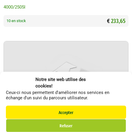
4000/2505I
€
233,65
10 en stock
Notre site web utilise des
cookies!
Ceux-ci nous permettent d'améliorer nos services en
échange d'un suivi du parcours utilisateur.
Li
Accepter
F
In
Refuser