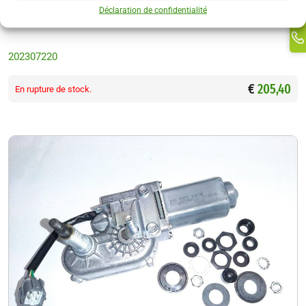
Ti
Déclaration de confidentialité
Ma
Tôle d’usure
Li
202307220
€
205,40
En rupture de stock.