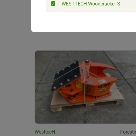
WESTTECH Woodcracker S
WesttecH
Foresti
Sécateur WESTTECH Woodcracker CL320
Rotation
WesttecH
Foresti