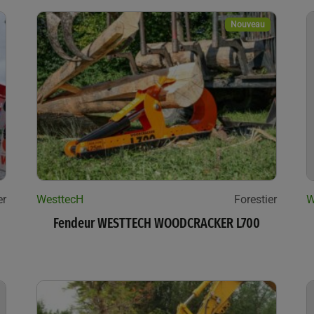
Nouveau
er
WesttecH
Forestier
W
Fendeur WESTTECH WOODCRACKER L700