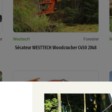
er
WesttecH
Forestier
W
Sécateur WESTTECH Woodcracker C450 2X48