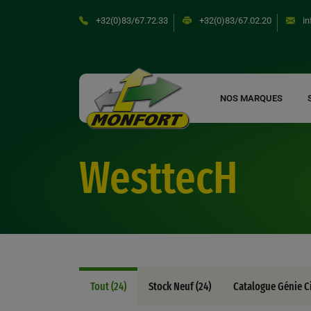
Skip
+32(0)83/67.72.33
+32(0)83/67.02.20
in
to
content
NOS MARQUES
WesttecH
Tout (24)
Stock Neuf (24)
Catalogue Génie Ci