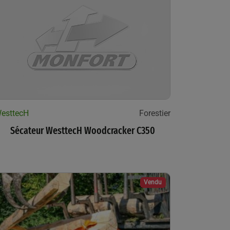
esttecH
Forestier
Sécateur WesttecH Woodcracker C350
Vendu