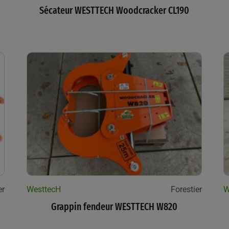
Sécateur WESTTECH Woodcracker CL190
er
WesttecH
Forestier
W
Grappin fendeur WESTTECH W820