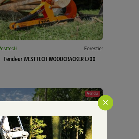
esttecH
Forestier
Fendeur WESTTECH WOODCRACKER L700
Vendu