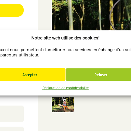
er
WesttecH
Forestier
W
Notre site web utilise des cookies!
Sécateur WESTTECH Woodcracker CL320
ux-ci nous permettent d'améliorer nos services en échange d'un sui
 parcours utilisateur.
s
Accepter
Refuser
Déclaration de confidentialité