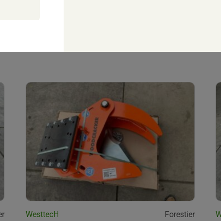
er
WesttecH
Forestier
W
Sécateur WESTTECH Woodcracker CL260
Rotation
er
WesttecH
Forestier
W