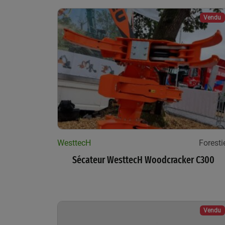
Vendu
WesttecH
Foresti
Sécateur WesttecH Woodcracker C300
Vendu