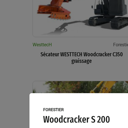
WesttecH
Foresti
Sécateur WESTTECH Woodcracker C350
graissage
FORESTIER
Woodcracker S 200