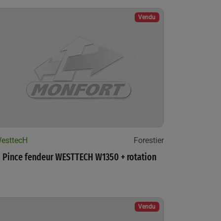
Vendu
esttecH
Forestier
Pince fendeur WESTTECH W1350 + rotation
Vendu