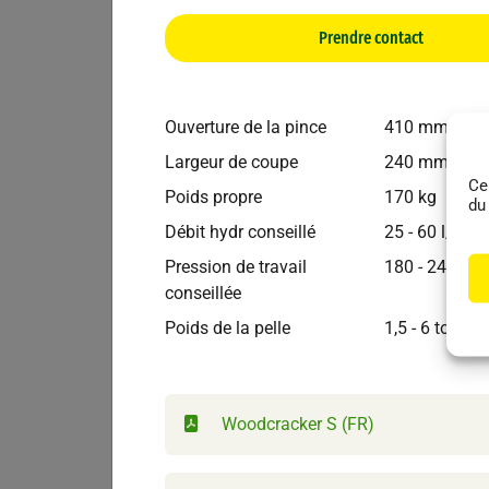
Prendre contact
WesttecH
Foresti
Ouverture de la pince
410 mm
Sécateur WESTTECH Woodcracker C450 DR
Largeur de coupe
240 mm
Ce
Poids propre
170 kg
du
Débit hydr conseillé
25 - 60 l/min
Pression de travail
180 - 240 bar
conseillée
Poids de la pelle
1,5 - 6 to
Woodcracker S (FR)