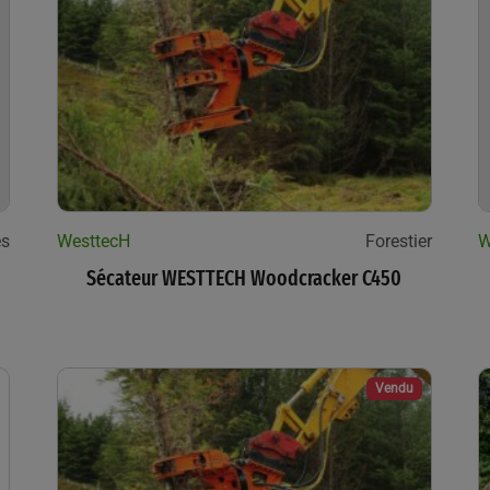
es
WesttecH
Forestier
W
Sécateur WESTTECH Woodcracker C450
Vendu