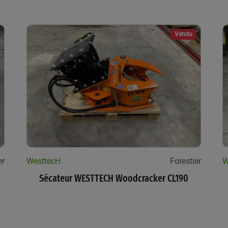
Vendu
er
WesttecH
Forestier
W
Sécateur WESTTECH Woodcracker CL190