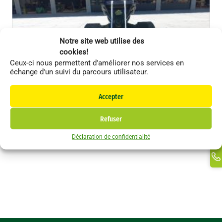
Notre site web utilise des
cookies!
Ceux-ci nous permettent d'améliorer nos services en
échange d'un suivi du parcours utilisateur.
Li
Accepter
F
In
Refuser
VTN
Accessoires
Ti
Déclaration de confidentialité
Ma
Bac inclinable VTN V 63 1.80m CW40
Li