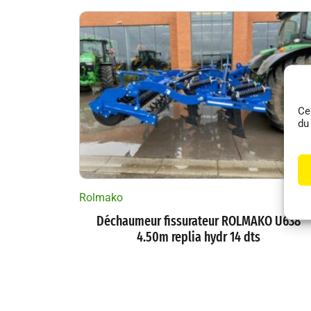
Ce
du
Rolmako
Autr
Déchaumeur fissurateur ROLMAKO U638
4.50m replia hydr 14 dts