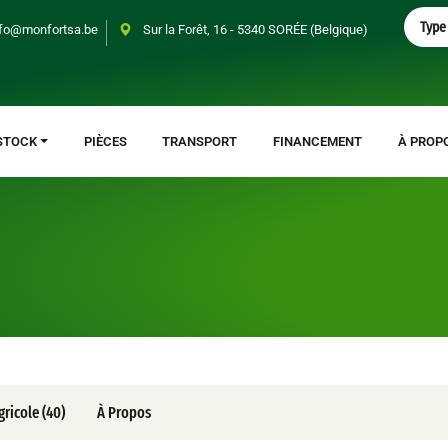
S
Type 
fo@monfortsa.be
Sur la Forêt, 16 - 5340 SORÉE (Belgique)
e
a
r
c
h
STOCK
PIÈCES
TRANSPORT
FINANCEMENT
À PROP
ricole (40)
À Propos