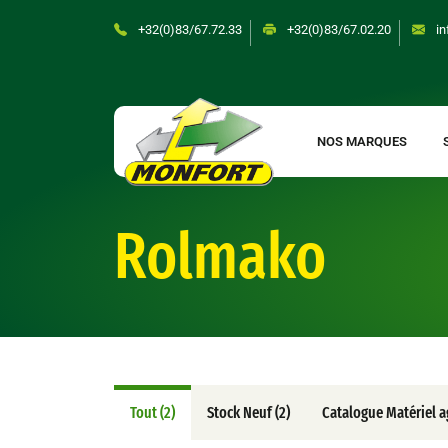
Skip
+32(0)83/67.72.33
+32(0)83/67.02.20
in
to
content
NOS MARQUES
Rolmako
Tout (2)
Stock Neuf (2)
Catalogue Matériel ag