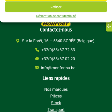
F
In
Refuser
Ti
Déclaration de confidentialité
Ma
Li
Contactez-nous
Sur la Forêt, 16 – 5340 SORÉE (Belgique)
+32(0)83/67.72.33
+32(0)83/67.02.20
info@monfortsa.be
Liens rapides
Nos marques
Pièces
Stock
Transport