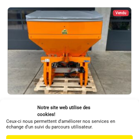
Vendu
Rauch
Autres
Notre site web utilise des
Semoir à sel RAUCH AXEO 18.1 H
cookies!
Ceux-ci nous permettent d'améliorer nos services en
échange d'un suivi du parcours utilisateur.