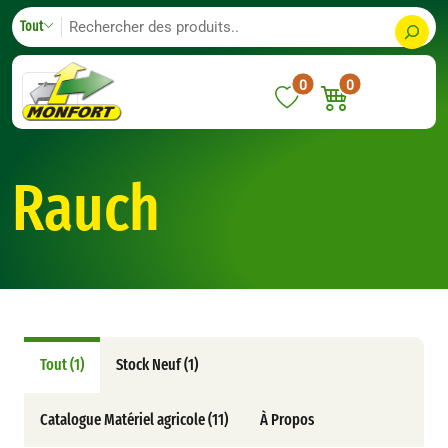
Skip
S
Tout
to
e
content
a
0
0
r
c
h
Rauch
Tout (1)
Stock Neuf (1)
Catalogue Matériel agricole (11)
À Propos