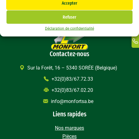
Li
Accepter
F
In
Refuser
Ti
Déclaration de confidentialité
Ma
Li
Contactez-nous
Sur la Forêt, 16 – 5340 SORÉE (Belgique)
+32(0)83/67.72.33
+32(0)83/67.02.20
info@monfortsa.be
Liens rapides
Nos marques
Pièces