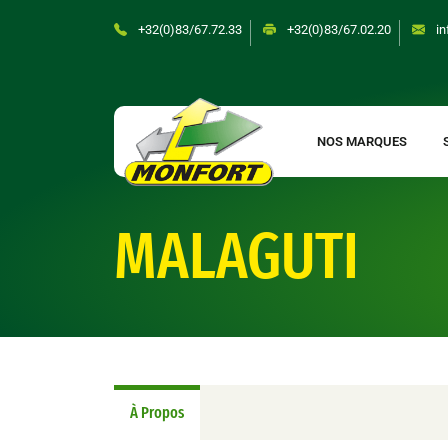
Skip
+32(0)83/67.72.33
+32(0)83/67.02.20
in
to
content
NOS MARQUES
MALAGUTI
À Propos