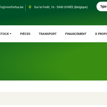
S
Type 
fo@monfortsa.be
Sur la Forêt, 16 - 5340 SORÉE (Belgique)
e
a
r
c
h
STOCK
PIÈCES
TRANSPORT
FINANCEMENT
À PROP