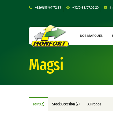
Skip
+32(0)83/67.72.33
+32(0)83/67.02.20
in
to
content
NOS MARQUES
Magsi
Tout (2)
Stock Occasion (2)
À Propos