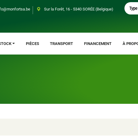
S
Type 
fo@monfortsa.be
Sur la Forêt, 16 - 5340 SORÉE (Belgique)
e
a
r
c
h
STOCK
PIÈCES
TRANSPORT
FINANCEMENT
À PROP