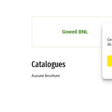
Goweil BNL
Ce
du
Catalogues
Aucune brochure