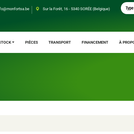
S
Type 
fo@monfortsa.be
Sur la Forêt, 16 - 5340 SORÉE (Belgique)
e
a
r
c
h
STOCK
PIÈCES
TRANSPORT
FINANCEMENT
À PROP