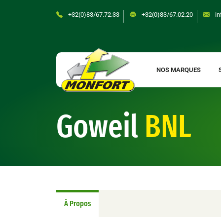
Skip
+32(0)83/67.72.33
+32(0)83/67.02.20
in
to
content
NOS MARQUES
Goweil
BNL
À Propos