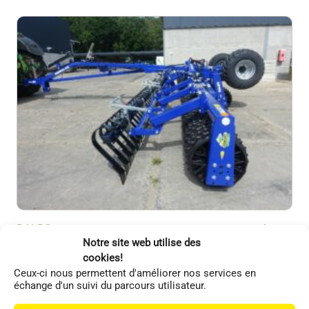
DALBO
Autres
Notre site web utilise des
Rouleau DAL-BO MAXIROLL 8.30m Cambridge Ø55cm +
cookies!
Crackerboard
Ceux-ci nous permettent d'améliorer nos services en
échange d'un suivi du parcours utilisateur.