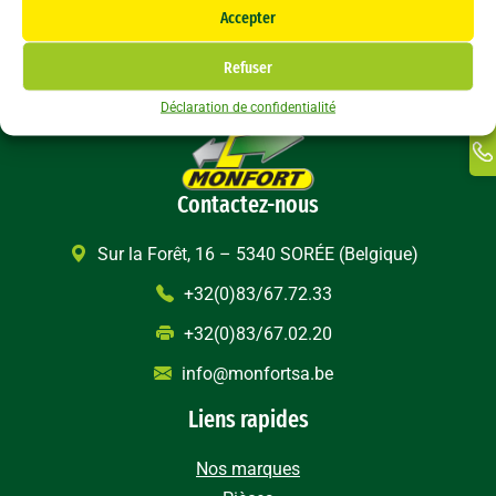
Li
Accepter
F
In
Refuser
Ti
Déclaration de confidentialité
Ma
Li
Contactez-nous
Sur la Forêt, 16 – 5340 SORÉE (Belgique)
+32(0)83/67.72.33
+32(0)83/67.02.20
info@monfortsa.be
Liens rapides
Nos marques