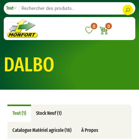
Skip
S
Tout
to
e
content
a
0
0
r
c
h
DALBO
Tout (1)
Stock Neuf (1)
Catalogue Matériel agricole (18)
À Propos