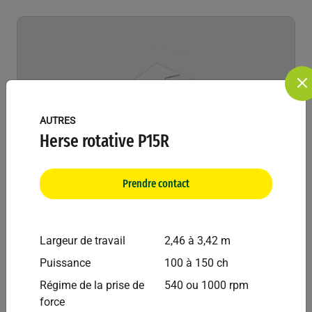
AUTRES
Herse rotative P15R
Prendre contact
Breviglieri
Autres
Largeur de travail
2,46 à 3,42 m
Broyeur BREVI S 18R = Turbo 180 2.80m
Puissance
100 à 150 ch
Régime de la prise de
540 ou 1000 rpm
force