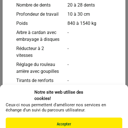
Nombre de dents
20 à 28 dents
Vendu
Profondeur de travail
10 à 30 cm
Poids
840 à 1540 kg
Arbre à cardan avec
-
embrayage à disques
Réducteur à 2
-
vitesses
Réglage du rouleau
-
arrière avec goupilles
Tirants de renforts
-
latéraux
Breviglieri
Autres
Notre site web utilise des
Sangles latérales
-
Broyeur BREVI S 12Z 2.50m
cookies!
pivotantes réglables
Ceux-ci nous permettent d'améliorer nos services en
échange d'un suivi du parcours utilisateur.
Accesoires avant
-
oscillants et réglables
Li
Accepter
Vendu