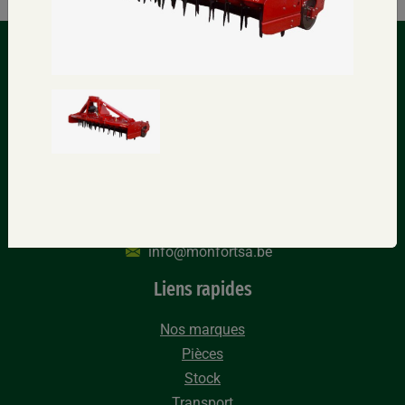
Contactez-nous
Sur la Forêt, 16 – 5340 SORÉE (Belgique)
+32(0)83/67.72.33
+32(0)83/67.02.20
info@monfortsa.be
Liens rapides
Nos marques
Pièces
Stock
Transport