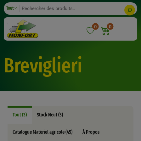
Skip
Search
Tout
to
content
0
0
Breviglieri
Tout (3)
Stock Neuf (3)
Catalogue Matériel agricole (45)
À Propos