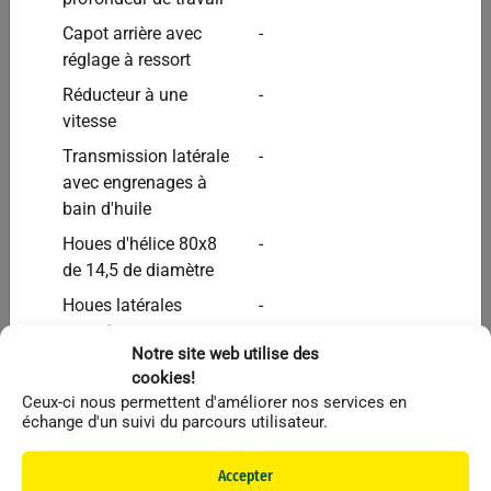
Vendu
Capot arrière avec
-
réglage à ressort
Réducteur à une
-
vitesse
Transmission latérale
-
avec engrenages à
bain d'huile
Houes d'hélice 80x8
-
de 14,5 de diamètre
Houes latérales
-
tournées vers
Breviglieri
Autres
Notre site web utilise des
l'extérieur
Broyeur BREVI S 12Z 2.50m
cookies!
Rotor rond plein de
-
Ceux-ci nous permettent d'améliorer nos services en
108 de diamètre
échange d'un suivi du parcours utilisateur.
Fermeture/ouverture
-
Li
Accepter
et verouillage
Vendu