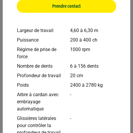
Prendre contact
Largeur de travail
4,60 à 6,30 m
Puissance
200 à 400 ch
Régime de prise de
1000 rpm
force
Nombre de dents
6 à 156 dents
Profondeur de travail
20 cm
Poids
2400 à 2780 kg
Arbre à cardan avec
-
Breviglieri
Autres
embrayage
Broyeur BREVI S 18R = Turbo 180 2.80m
automatique
Glissières latérales
-
pour contrôler la
profondeur de travail