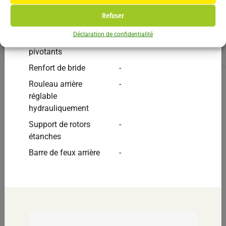
F
hydrauliques
In
Refuser
Sécurité automatique
-
Ti
Déclaration de confidentialité
Ma
Accesoires inférieurs
-
Li
pivotants
Renfort de bride
-
Rouleau arrière
-
réglable
hydrauliquement
Support de rotors
-
étanches
Breviglieri
Autres
Barre de feux arrière
-
Broyeur BREVI SXB 150 à marteaux