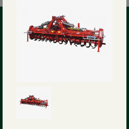
Contactez-nous
Sur la Forêt, 16 – 5340 SORÉE (Belgique)
+32(0)83/67.72.33
+32(0)83/67.02.20
info@monfortsa.be
Liens rapides
Nos marques
Pièces
Stock
Transport