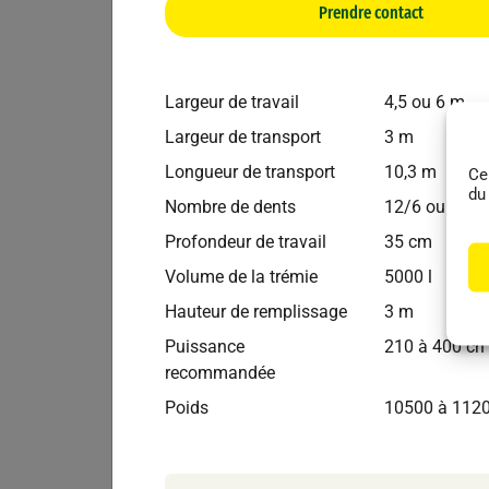
Prendre contact
Largeur de travail
4,5 ou 6 m
Largeur de transport
3 m
Longueur de transport
10,3 m
Ce
du
Nombre de dents
12/6 ou 16/8
Profondeur de travail
35 cm
Volume de la trémie
5000 l
Bednar
Autr
Hauteur de remplissage
3 m
Déchaumeur Cultivateur BEDNAR FENIX
Puissance
210 à 400 ch
FN3000
recommandée
Poids
10500 à 112