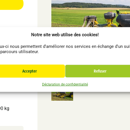
Vendu
Notre site web utilise des cookies!
ux-ci nous permettent d'améliorer nos services en échange d'un sui
 parcours utilisateur.
 dents
Accepter
Refuser
es
Bednar
Autres
Déclaration de confidentialité
Déchaumeur Cultivateur BEDNAR FENIX
FN3000
00 kg