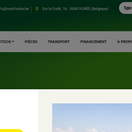
Search
Type 
fo@monfortsa.be
Sur la Forêt, 16 - 5340 SORÉE (Belgique)
STOCK
PIÈCES
TRANSPORT
FINANCEMENT
À PROP
ricole (53)
À Propos