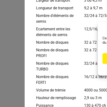
Largeur de transport
3 ou 4,3 m
Longueur de transport
9,2 à 9,7 m
Nombre d'éléments de
32/24 à 72/5
semis
Ecartement entre les
12,5/16,7 cm
éléments de semis
Ce
Nombre de disques
32 à 72 disq
du
Nombre de disques
32 à 72 disq
PROFI
Nombre de disques
32/24 à 64/5
Bednar
Autr
TURBO
Déchaumeur Cultivateur BEDNAR FENIX
Nombre de disques
16/12 à 36/2
FN3000
FERTI
Volume de trémie
4000 ou 5000 
Hauteur de remplissage
2,9 ou 3 m
Puissance
130 à 470 ch