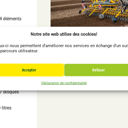
Vendu
4 éléments
Notre site web utilise des cookies!
ux-ci nous permettent d'améliorer nos services en échange d'un sui
ues
 parcours utilisateur.
ues
Accepter
Refuser
4 disques
es
Bednar
Autres
Déclaration de confidentialité
Déchaumeur Cultivateur BEDNAR FENIX
7 disques
FN3000
litres