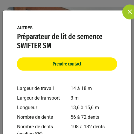
AUTRES
Préparateur de lit de semence
SWIFTER SM
Prendre contact
Largeur de travail
14 à 18 m
Largeur de transport
3 m
Bednar
Autres
Longueur
13,6 à 15,6 m
Déchaumeur Cultivateur BEDNAR FENIX FN3000
Nombre de dents
56 à 72 dents
Nombre de dents
108 à 132 dents
(section SB)