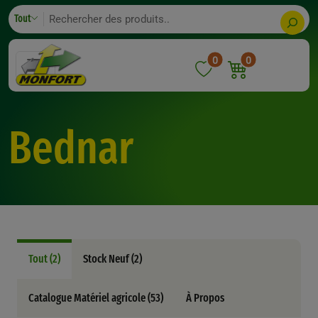
Skip
Search
Tout
to
content
0
0
Bednar
Tout (2)
Stock Neuf (2)
Catalogue Matériel agricole (53)
À Propos