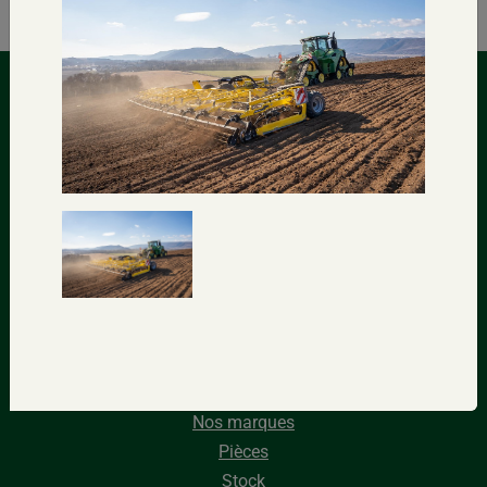
Contactez-nous
Sur la Forêt, 16 – 5340 SORÉE (Belgique)
+32(0)83/67.72.33
+32(0)83/67.02.20
info@monfortsa.be
Liens rapides
Nos marques
Pièces
Stock