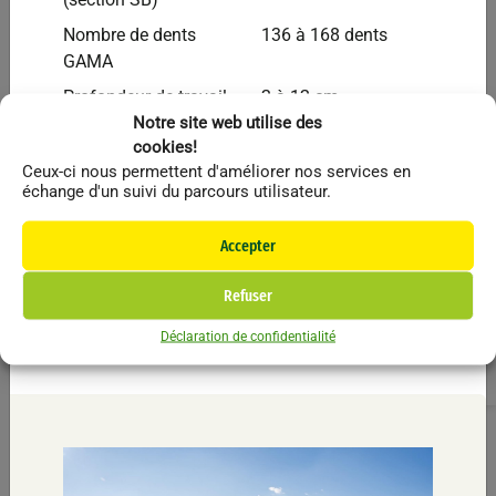
Vendu
Nombre de dents
136 à 168 dents
GAMA
Profondeur de travail
2 à 12 cm
Notre site web utilise des
Puissance
400 à 620 ch
cookies!
recommandée
Ceux-ci nous permettent d'améliorer nos services en
échange d'un suivi du parcours utilisateur.
Poids
14250 à 16750 kg
Li
Accepter
F
In
Refuser
Ti
Déclaration de confidentialité
Bednar
Autres
Ma
Li
Déchaumeur Cultivateur BEDNAR FENIX FN3000