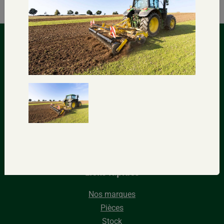
Contactez-nous
Sur la Forêt, 16 – 5340 SORÉE (Belgique)
+32(0)83/67.72.33
+32(0)83/67.02.20
info@monfortsa.be
Liens rapides
Nos marques
Pièces
Stock