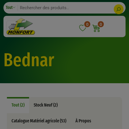
Skip
Search
Tout
to
content
0
0
Bednar
Tout (2)
Stock Neuf (2)
Catalogue Matériel agricole (53)
À Propos