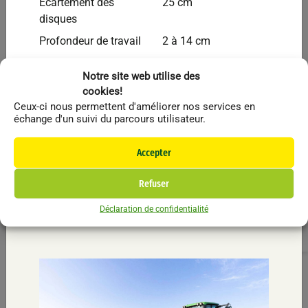
Ecartement des
25 cm
Vendu
disques
Profondeur de travail
2 à 14 cm
Puissance
60 à 180 ch
Notre site web utilise des
recommandée
cookies!
Poids
950 à 3900 kg
Ceux-ci nous permettent d'améliorer nos services en
échange d'un suivi du parcours utilisateur.
Li
Accepter
F
In
Refuser
Ti
Déclaration de confidentialité
Bednar
Autres
Ma
Li
Déchaumeur Cultivateur BEDNAR FENIX FN3000