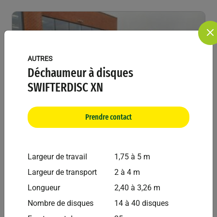
AUTRES
Déchaumeur à disques
SWIFTERDISC XN
Prendre contact
Largeur de travail
1,75 à 5 m
Bednar
Autres
Largeur de transport
2 à 4 m
Déchaumeur Cultivateur BEDNAR FENIX FN3000
Longueur
2,40 à 3,26 m
Nombre de disques
14 à 40 disques