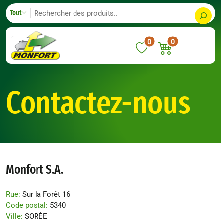
Skip
S
Tout
to
e
content
a
0
0
r
c
h
Contactez-nous
Monfort S.A.
Rue:
Sur la Forêt 16
Code postal:
5340
Ville:
SORÉE